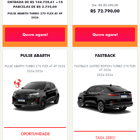
ENTRADA DE R$ 104.728,61 +18
De: R$ 85.490,00
PARCELAS DE R$ 2.759,00
R$ 72.790,00
PULSE ABARTH TURBO 270 FLEX AT 4P
2026
Quero agora!
Quero agora!
PULSE ABARTH
FASTBACK
PULSE ABARTH TURBO 270 FLEX AT 4P 2026
FASTBACK LIMITED EDITION TURBO 270 FLEX
AT 2026
2026/2026
2026/2026
SAIA DE FIAT 0KM
PREÇO IMPERDÍVEL